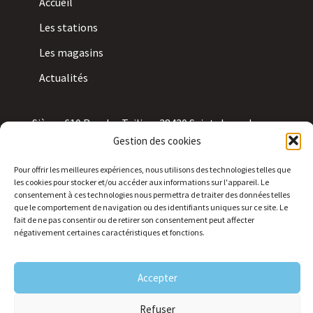
Accueil
Les stations
Les magasins
Actualités
Siège : 610 Rue des Tuiliers 38430 Saint-Jean-de-
Gestion des cookies
Moirans
Pour offrir les meilleures expériences, nous utilisons des technologies telles que
Bureau : 24 rue Paul Doumer 15000 Aurillac
les cookies pour stocker et/ou accéder aux informations sur l'appareil. Le
consentement à ces technologies nous permettra de traiter des données telles
que le comportement de navigation ou des identifiants uniques sur ce site. Le
04 71 43 26 16
fait de ne pas consentir ou de retirer son consentement peut affecter
négativement certaines caractéristiques et fonctions.
Nous envoyer un mail
Accepter
Refuser