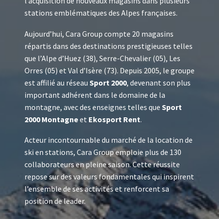
l’acquisition de nouveaux magasins dans plusieurs
stations emblématiques des Alpes françaises.
Aujourd’hui, Cara Group compte 20 magasins
répartis dans des destinations prestigieuses telles
que l’Alpe d’Huez (38), Serre-Chevalier (05), Les
Orres (05) et Val d’Isère (73). Depuis 2005, le groupe
est affilié au réseau
Sport 2000
, devenant son plus
important adhérent dans le domaine de la
montagne, avec des enseignes telles que
Sport
2000 Montagne
et
Ekosport Rent
.
Acteur incontournable du marché de la location de
ski en stations, Cara Group emploie plus de 130
collaborateurs en pleine saison. Cette réussite
repose sur des valeurs fondamentales qui inspirent
l’ensemble de ses activités et renforcent sa
position de leader.