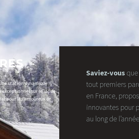
RES
Saviez-vous
que 
tout premiers parc
t une station dynamique
exceptionnel sur le lac de
en France, propos
déal pour les amoureux de
innovantes pour p
au long de l’année