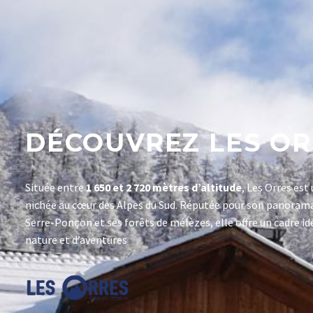
DÉCOUVREZ LES OR
Située entre
1 650 et 2 720 mètres d’altitude
, Les Orres es
nichée au cœur des Alpes du Sud. Réputée pour son panorama 
Serre-Ponçon et ses forêts de mélèzes, elle offre un cadre i
nature et d’aventures