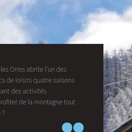
les Orres abrite l'un des
s de loisirs quatre saisons
ant des activités
rofiter de la montagne tout
 ?